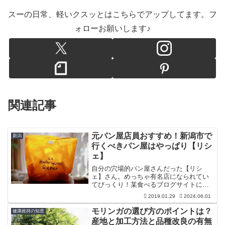
スーの日常、軽いクスッとはこちらでアップしてます。フ
ォローお願いします♪
関連記事
元パン屋店員おすすめ！新潟市で
新潟
行くべきパン屋はやっぱり【リシ
ェ】
自分の穴場的パン屋さんだった【リシ
ェ】さん。めっちゃ有名店になられてい
てびっくり！某食べるブログサイトによ
ると新潟市で一番人気らしいです。じっ
2019.01.29
2024.06.01
くりパンを味わいたい気分の時、私が選
ぶのは【リシェ】さんのパンかもしれな
モリンガの選び方のポイントは？
健康維持の知恵
いなぁと思います。
産地と加工方法と品種改良の有無