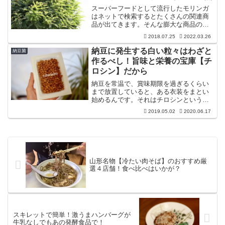
スーパーフードとして流行したモリンガ
はネットで検索するとたくさんの関連商
品が出てきます。そんな膨大な商品の中
から、体にとって有益でできるだけコス
2018.07.25
2022.03.26
パがいいものを選び取る事はなかなか難
しいですよね。どういう基準で選んだら
納豆に発生する白い粒々はわざと
納豆菌
良いのかを探りました！
作るべし！旨味と栄養の宝庫【チ
ロシン】だから
納豆を常温で、賞味期限を過ぎるくらい
まで放置していると、ある衣装をまとい
始めるんです。それはチロシンというア
ミノ酸の一種で、「大豆のタンパク質が
2019.05.02
2020.06.17
分解されて旨味成分が増し増しになって
いる」というサインなのです。
山形名物【冷たい肉そば】のおすすめ厳
選４店舗！食べ比べはいかが？
スキレットで簡単！激うまハンバーグが
牛乳なしでもあの発酵食品で！