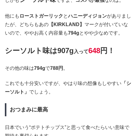
しかも
ですよ、
コスパが最強
なのは。
他にも
ローストガーリック
と
ハニーディジョン
がありまし
たが、どちらもあの
【KIRKLAND】
マークが付いていな
いので、ややお高く内容量も
794g
とやや少なめです。
シーソルト味は907g
648
円！
入って
その他の味は
794g
で
788円
。
これでも十分安いですが、やはり味の想像もしやすい
「シ
ーソルト」
でしょう。
おつまみに最高
日本でいう“ポテトチップス”と思って食べたらいい意味で
期待を裏切られます。