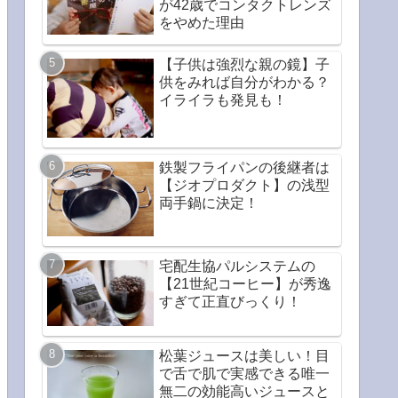
が42歳でコンタクトレンズ
をやめた理由
【子供は強烈な親の鏡】子
供をみれば自分がわかる？
イライラも発見も！
鉄製フライパンの後継者は
【ジオプロダクト】の浅型
両手鍋に決定！
宅配生協パルシステムの
【21世紀コーヒー】が秀逸
すぎて正直びっくり！
松葉ジュースは美しい！目
で舌で肌で実感できる唯一
無二の効能高いジュースと