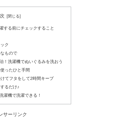
次
濯する前にチェックすること
ク
ェック
然なもので
治！洗濯機でぬいぐるみを洗おう
を使ったひと手間
浸けてフタをして2時間キープ
するだけ♪
洗濯機で洗濯できる！
ンサーリンク