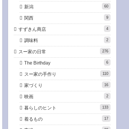
60
新潟
9
関西
4
すずきん商店
2
調味料
276
スー家の日常
6
The Birthday
110
スー家の手作り
16
家づくり
2
映画
133
暮らしのヒント
17
着るもの