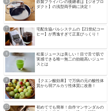
鉄製フライパンの後継者は【ジオプロ
ダクト】の浅型両手鍋に決定！
宅配生協パルシステムの【21世紀コー
ヒー】が秀逸すぎて正直びっくり！
松葉ジュースは美しい！目で舌で肌で
実感できる唯一無二の効能高いジュー
スとは
【クエン酸効果】で万病の元の酸性体
質から弱アルカリ性体質に改善！
初めてでも簡単！自作マンサンダルの