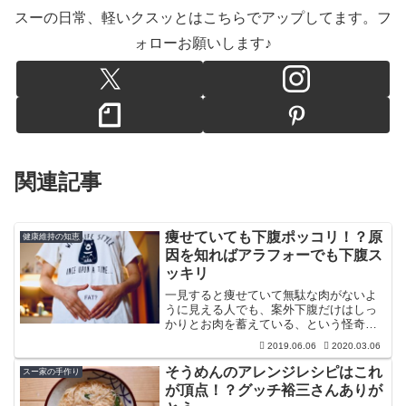
スーの日常、軽いクスッとはこちらでアップしてます。フ
ォローお願いします♪
関連記事
痩せていても下腹ポッコリ！？原
健康維持の知恵
因を知ればアラフォーでも下腹ス
ッキリ
一見すると痩せていて無駄な肉がないよ
うに見える人でも、案外下腹だけはしっ
かりとお肉を蓄えている、という怪奇現
象ないですか？結構あるかもしれません
2019.06.06
2020.03.06
ね、スーです。本日もお越しいただきあ
りがとうございます。こんな記事↓↓↓を書
そうめんのアレンジレシピはこれ
スー家の手作り
いていながら、こんな...
が頂点！？グッチ裕三さんありが