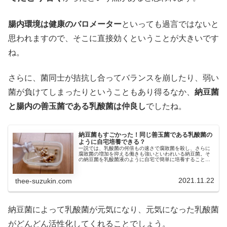
腸内環境は健康のバロメーター
といっても過言ではないと
思われますので、そこに直接効くということが大きいです
ね。
さらに、菌同士が拮抗し合ってバランスを崩したり、弱い
菌が負けてしまったりということもあり得るなか、
納豆菌
と腸内の善玉菌である乳酸菌は仲良し
でしたね。
納豆菌もすごかった！同じ善玉菌である乳酸菌の
ように自宅培養できる？
一説では、乳酸菌の何倍もの速さで腐敗菌を殺し、さらに
腐敗菌の増加を抑える働きも強いといわれいる納豆菌。そ
の納豆菌を乳酸菌液のように自宅で簡単に培養することが
できるのでしょうか？納豆菌水や納豆水なるものの噂を独
自に検証したいと思います。
2021.11.22
thee-suzukin.com
納豆菌によって乳酸菌が元気になり、元気になった乳酸菌
がどんどん活性化してくれることでしょう。