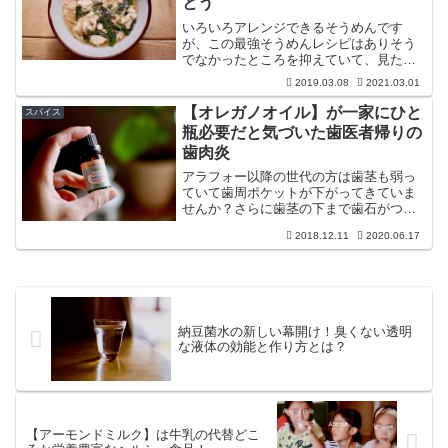
とう
いろいろアレンジできるそうめんです
が、この最強そうめんレシピはありそう
でなかったところを抑えていて、見た途
端速攻でやりたくなりました。グッチ裕
2019.03.08
2021.03.01
三、ただの陽気なお料理おじさんなんか
ではない、ツワモノ、キレモノです。想
【オレガノオイル】が一家にひと
スパイス
像より一段上いく旨さです。
瓶必要だと気づいた歯医者帰りの
歯肉炎
アラフォー以降の世代の方は歯茎も弱っ
ていて歯周ポケットが下がってきていま
せんか？さらに歯茎の下まで歯石がつい
ている場合は、その歯石自体が炎症の原
2018.12.11
2020.06.17
因になるというのです。歯医者での処置
の後歯茎が腫れたことがある方はオレガ
ノオイルを試してみませんか？
納豆菌水の新しい幕開け！臭くない透明
な液体の効能と作り方とは？
【アーモンドミルク】は牛乳の代替どこ