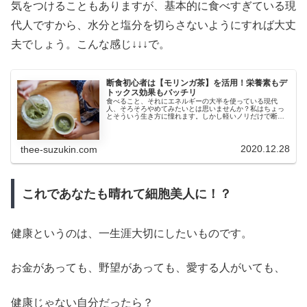
気をつけることもありますが、基本的に食べすぎている現
代人ですから、水分と塩分を切らさないようにすれば大丈
夫でしょう。こんな感じ↓↓↓で。
断食初心者は【モリンガ茶】を活用！栄養素もデ
トックス効果もバッチリ
食べること、それにエネルギーの大半を使っている現代
人、そろそろやめてみたいとは思いませんか？私はちょっ
とそういう生き方に憧れます。しかし軽いノリだけで断食
をするのは危険ですよね。そんな時、断食にはモリンガ茶
が最適ではないかと思うのです。
2020.12.28
thee-suzukin.com
これであなたも晴れて細胞美人に！？
健康というのは、一生涯大切にしたいものです。
お金があっても、野望があっても、愛する人がいても、
健康じゃない自分だったら？