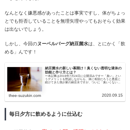
なんとなく嫌悪感があったことは事実ですし、体がちょっ
とでも拒否していることを無理矢理やってもおそらく効果
は出ないでしょう。
しかし、今回の
ヌーベルバーグ納豆菌水
は、とにかく「飲
める」んです！
納豆菌水の新しい幕開け！臭くない透明な液体の
効能と作り方とは？
ー本記事は2019年7月24日に公開済みですー「臭い」とい
うデメリットを黙認しながらも、体に有効だろうと愚直に
続けてきた我が家の納豆水ですが、ついに「臭いくない」
新しいステージへと引き上げることができました。めんど
くさいというデメリットが新...
2020.09.15
thee-suzukin.com
毎日夕方に飲めるように仕込む