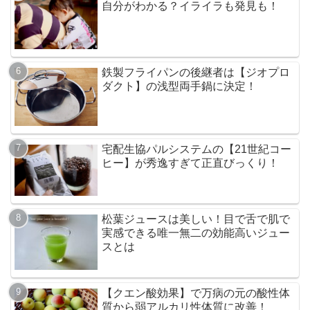
自分がわかる？イライラも発見も！
鉄製フライパンの後継者は【ジオプロ
ダクト】の浅型両手鍋に決定！
宅配生協パルシステムの【21世紀コー
ヒー】が秀逸すぎて正直びっくり！
松葉ジュースは美しい！目で舌で肌で
実感できる唯一無二の効能高いジュー
スとは
【クエン酸効果】で万病の元の酸性体
質から弱アルカリ性体質に改善！