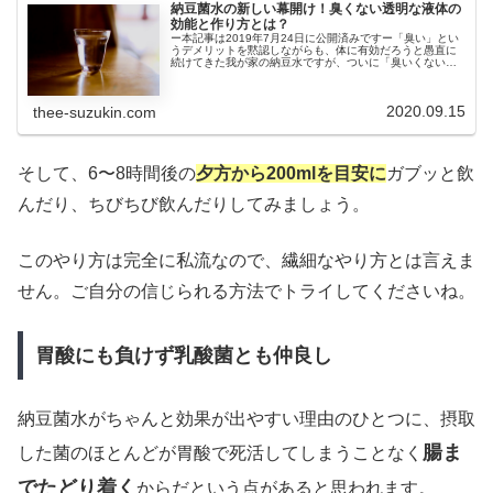
納豆菌水の新しい幕開け！臭くない透明な液体の
効能と作り方とは？
ー本記事は2019年7月24日に公開済みですー「臭い」とい
うデメリットを黙認しながらも、体に有効だろうと愚直に
続けてきた我が家の納豆水ですが、ついに「臭いくない」
新しいステージへと引き上げることができました。めんど
くさいというデメリットが新...
2020.09.15
thee-suzukin.com
そして、6〜8時間後の
夕方から200mlを目安に
ガブッと飲
んだり、ちびちび飲んだりしてみましょう。
このやり方は完全に私流なので、繊細なやり方とは言えま
せん。ご自分の信じられる方法でトライしてくださいね。
胃酸にも負けず乳酸菌とも仲良し
納豆菌水がちゃんと効果が出やすい理由のひとつに、摂取
腸ま
した菌のほとんどが胃酸で死活してしまうことなく
でたどり着く
からだという点があると思われます。