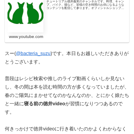
チュートリアル徳井義実のチャンネルです。料理、キャン
プ、バイク、猫など、皆様の空き時間のお供になるような
コンテンツを配信して参ります。オフィシャルショップ
「TOKUI VIDEO STORE」ではこだわりの商品開発を行っ
ております。概要欄の...
www.youtube.com
スー(
@bacteria_suzu
)です。本日もお越しいただきありが
とうございます。
普段はレシピ検索や推しのライブ動画くらいしか見ない
し、冬の間は本を読む時間の方が多くなっていましたが、
春のご陽気にまかせてなのかなんなのか、とにかく娘たち
と一緒に
寝る前の徳井video
が習慣になりつつあるので
す。
何きっかけで徳井videoに行き着いたのかよくわからなく