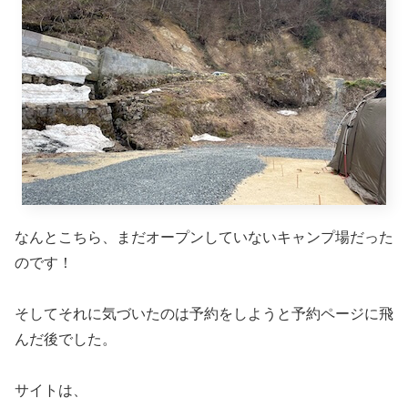
しかし、こちらは遊び場はほぼない！
家族にプレゼンする時に不
利やろな〜。
とりあえず旦那に紹介してみると・・・
「いいやん、予約してみよ」
即決。
遊び場がないというデメリットを軽く払拭しちゃうポイン
トがあったんですね〜。
2024年5月オープンに向けたモニターとしてキ
ャンプ参加