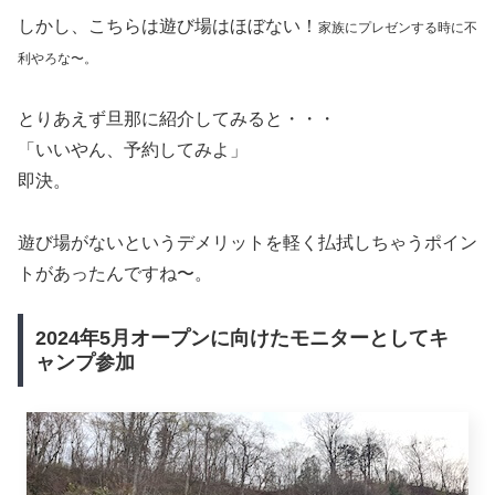
FNNプライムオンライン
山形県米沢市
という立地が、ご無沙汰キャンプにはちょう
ど良い距離だしほぼ即決でしたね。
後でよく調べたら標高800mの山の中ということが分かりちょっとソワソワし
た私たちでしたけどね。
新潟市からも行きやすい県外キャンプ場がいいなと、まず
は山形県に絞って検索していました。
できるだけ子どもたちが飽きずに遊べてしかも温泉付き、
なんてないかなぁ〜。
3件ほど見つけた中に五色温泉オートキャンプ場もありま
した。