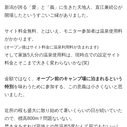
即決の理由、明確にありましたね。つくづくこういうのも
ご縁だよなぁと思いました。
ちなみにここ、
たちのぼる五色の湯けむりから発見され、伊達、
蒲生、
上杉の藩主
に受け継がれてきた温泉。1609
年、
直江兼続が嫡子景明のために湯壺を開いた
と
いわれている。
目の前に広がる奥羽山脈の雄大な山々、のどかで
なつかしい山の一軒宿。展望露天風呂、森の露天
風呂が式折々に楽しめる。子宝の湯とも。
アソビュー！