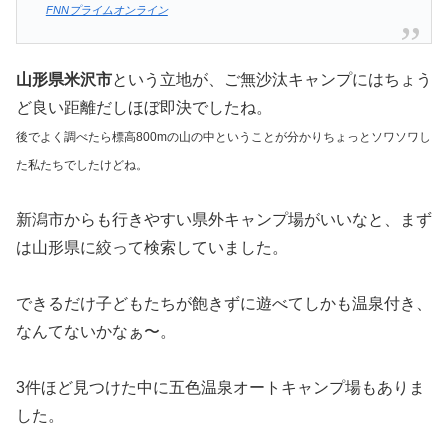
が始まった。
当時は周辺に国内初の民間スキー場「五色スキー
場」や、皇族専用のロッジがあり大いににぎわっ
たが、いずれも約20年前に閉鎖された。また3年
前には、唯一残っていた旅館も閉館し、秘湯の温
泉は活用されなくなった。
その土地と建物を取得して五色温泉の再整備に乗
り出したのが、高畠町で燃料などを販売している
「まごころ住建」。
ー中略ー
国の再構築補助金を活用し、約5億5,000万円の費
用をかけて大浴場とサウナを備えたオートキャン
プ場にリニューアルされる。オートキャンプ場は
2024年5月の本格オープンを目指し、現在整備中
だ。