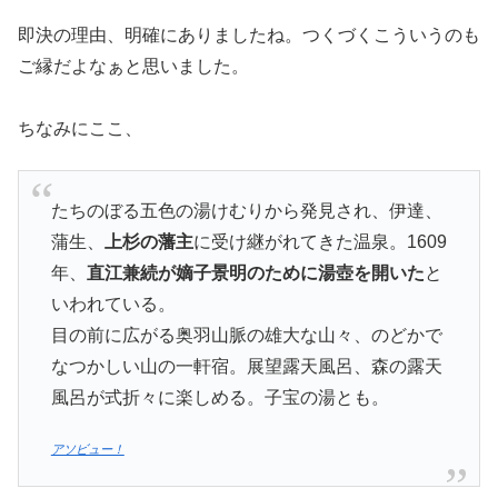
オートサイト：3区画(1区画6名まで)
フリーサイト：10区画(1区画2名まで)
ペット同伴サイト：3区画(1区画8名まで)
という多過ぎず少な過ぎずというプランです。
我が家は5人なのでオートサイト希望でしたが、3区画し
かないから無理かな…と思ったらすんなりいけました。
オープン前のキャンプ場って、SNS限定や非公開コミュ
ニティなどでモニターを募るイメージでしたが、一般公募
というのもあるんですね。
ネットサーフィンもしてみるもんです
ね〜。
場所でヒットしてさらに温泉付き、そしてモニター参加と
いうことで
サイト料金はかからない
。