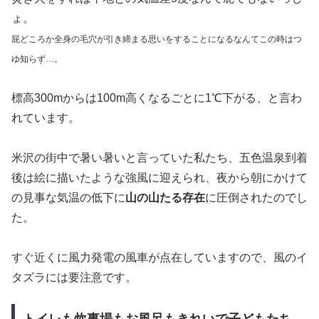
新潟が誇る「愛」と「義」に生きた天地人、直江兼続公が
開場したというすごいご縁がありました。
サイト料金無料、とはいえ、モニター参加者は温泉使用料
がかかります。
(オープン後はサイト料金に温泉利用料が含まれます)
そして家族5人分の温泉使用料は、現時点での設定サイト
料金とそこまで大きく変わらないかな(笑)
金額ではなく、
オープン前のキャンプ場に泊まれるという
特別
を味わうために参加する、この意義は小さくないと思
いました。
近所の桜も盛大に散り始めて暑いくらいの日が続いていた
ので、標高800m？問題ないない。
焚き火をすれば平地との気温差5度なんて屁でもないっし