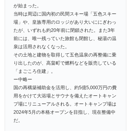
【五色温泉オートキャンプ場】
サイトの種類や料金などの詳細は公式サイト↓↓でご確認く
ださい。
五色温泉オートキャンプ場
はい、
温泉つき！
源泉掛け流しそのままの天然温泉！
しかも
日帰り入浴施設として12月10日にオープンするの
は、米沢市板谷の五色温泉。福島との県境近くの
山の中にあり、秘湯のひとつとして知られてい
る。
開場は1,300年前とされ、明治時代に旅館の営業