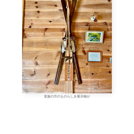
遅れた、という感じだと思います。
そして今、そんなキャンプブームは引き潮のようにササー
っと引いていったと言われています。
よっしゃ行くで。
あまのじゃくと呼んでください。
目指すは山形県米沢市の山の中、
五色温泉オートキャンプ場！
閉館した秘湯五色温泉「宗川旅館」の跡地にキ
ャンプ場を設立