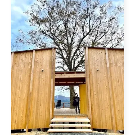
キャンプ場なのに旅館やホテルみたいな雰囲気も味わえ
て、お年頃の娘たちはテンションがずっと高かったです。
ここは今後、当然ながら野外活動をする人たちが多く利用
していくことになるので、ピカピカを体験されたい方は5
月オープン後早々に予約を入れてくださいね！
https://goshiki-camp.com/
スポンサーリンク