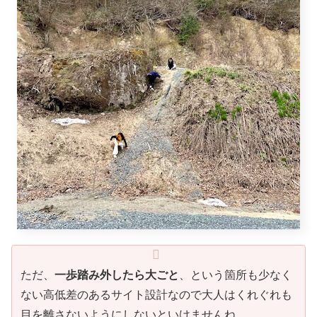
「わー早くテント立ててお風呂に入りたい！」
に一変ですからご安心を。
石砂利と砂、ところどころに大きな岩、グリーンの芝サイ
トとは程遠いさっぱりとした砂地ですが、その荒々しい山
の斜面や坂などが意外と子ども心をくすぐったようです。
強風が吹き荒れる中、思い思いに走ったり登ったり踊った
りしていました。
遊具は一切なく遊び場らしき箇所もないのですが、不満も
ない様子で楽しんでいました。