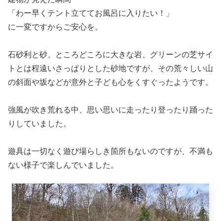
こんな山の中に…
確かに秘湯はありそうだけど…
子連れキャンパーが楽しめるようなキャンプ場が…
あるの？？
国道13号線から山道に入ると、
どんどんと急坂が増えて
狭い道をくねくねと登っていく
のですが、不安がよぎらな
いといえば嘘になります。
しかし、いい感じに山桜が散らばる山の景色を見ている
と、不安も少しずつ解消されてワクワク感に変わっていき
ます。
山の中腹あたりで、整備されてひらけた景色とオシャレな
建物が見えた瞬間