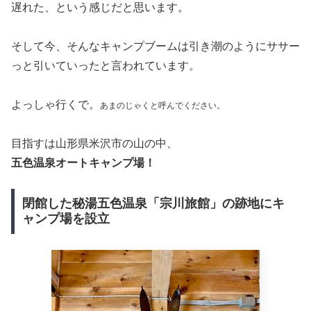
強風の中のテント設営は大変
2年前には10泊以上の北海道キャンプを敢行した我が家で
すが、その後夏休みに軽いグルキャンをして以来全くキャ
ンプをしていませんでした。
なぜでしょうか？
なんとなくわかるようなわからないような、そんなウジウ
ジした空気感が我が家にはありました。
おそらく、コロナ禍によるまあまあ大きめのキャンプブー
ムというものを俯瞰して見ていたらまんまとその波に乗り