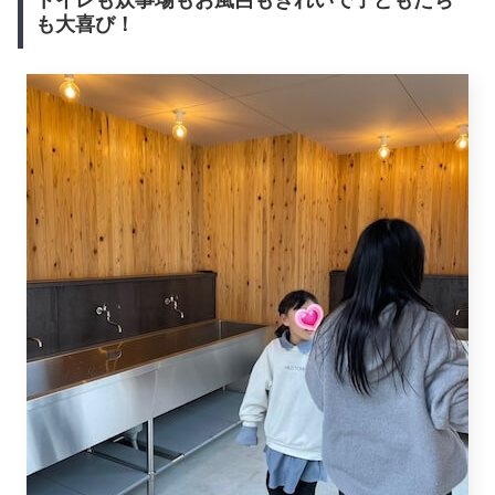
ょ。
屁どころか全身の毛穴が引き締まる思いをすることになるなんてこの時はつ
ゆ知らず…。
標高300mからは100m高くなるごとに1℃下がる、と言わ
れています。
米沢の街中で暑い暑いと言っていた私たち、五色温泉到着
後は絵に描いたような強風に迎えられ、夜から朝にかけて
の見事な気温の低下に
山の山たる存在
に圧倒されたのでし
た。
すぐ近くに風力発電の風車が点在していますので、風のイ
タズラには要注意です。