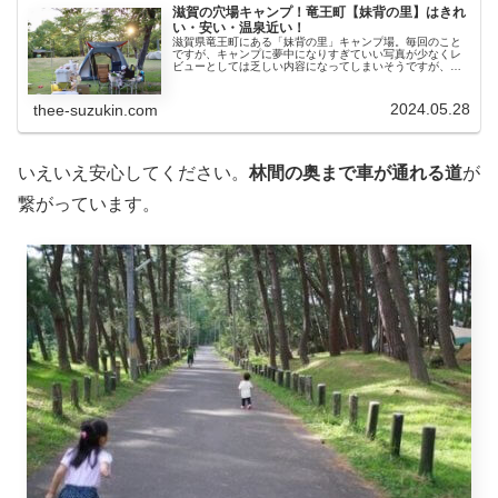
滋賀の穴場キャンプ！竜王町【妹背の里】はきれ
い・安い・温泉近い！
滋賀県竜王町にある「妹背の里」キャンプ場。毎回のこと
ですが、キャンプに夢中になりすぎていい写真が少なくレ
ビューとしては乏しい内容になってしまいそうですが、我
が家なりの基準で見た「妹背の里」のいいところ、残念な
ところをまとめたいと思います。
2024.05.28
thee-suzukin.com
いえいえ安心してください。
林間の奥まで車が通れる道
が
繋がっています。