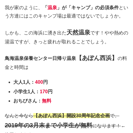
我が家のように、
「
温泉
」が「キャンプ」の必須条件
とい
う方達にはこのキャンプ場は最適ではないでしょうか。
天然温泉
しかも、この海浜に湧き出た
です！やや熱めの
湯温ですが、きっと疲れが取れることでしょう。
【あぽん西浜】
鳥海温泉保養センター日帰り温泉
の料
金と時間は
大人1人：
400
円
小学生1人：
170
円
おちびさん：
無料
なんと今なら
【あぽん西浜】開設30周年記念企画
で、
2019年の3月末まで小学生が無料
になります！
←