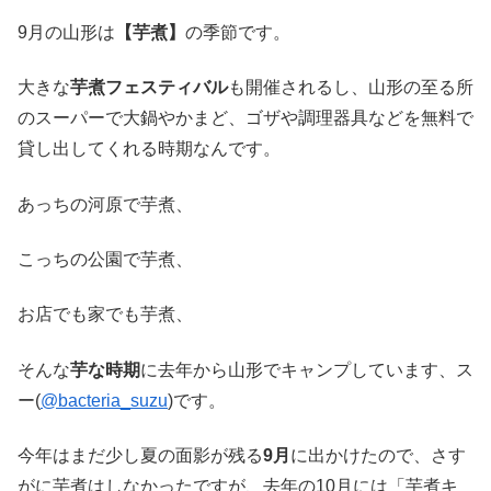
9月の山形は
【芋煮】
の季節です。
大きな
芋煮フェスティバル
も開催されるし、山形の至る所
のスーパーで大鍋やかまど、ゴザや調理器具などを無料で
貸し出してくれる時期なんです。
あっちの河原で芋煮、
こっちの公園で芋煮、
お店でも家でも芋煮、
そんな
芋な時期
に去年から山形でキャンプしています、ス
ー(
@bacteria_suzu
)です。
今年はまだ少し夏の面影が残る
9月
に出かけたので、さす
がに芋煮はしなかったですが、去年の10月には「芋煮キ