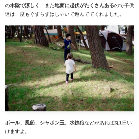
の
木陰で涼しく
、また
地面に起伏がたくさんある
ので子供
達は一度もぐずらずはしゃいで遊んでてくれました。
ボール、風船、シャボン玉、水鉄砲
などがあれば丸1日い
けますよ。