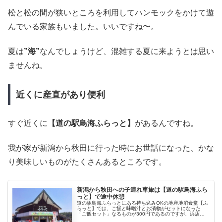
松と松の間が狭いところを利用してハンモックをかけて遊
んでいる家族もいました。いいですね〜。
夏は
”海”
なんでしょうけど、混雑する夏に来ようとは思い
ませんね。
近くに産直があり便利
すぐ近くに
【道の駅鳥海ふらっと】
があるんですね。
我が家が新潟から秋田に行った時にお世話になった、かな
り美味しいものがたくさんあるところです。
新潟から秋田への子連れ車旅は【道の駅鳥海ふら
っと】で途中休憩
道の駅鳥海ふらっとにある持ち込みOKの地産地消食堂【ふ
らっと】では、ご飯と味噌汁とお漬物がセットになった
「ご飯セット」なるものが300円であるのですが、浜店で
購入した魚や天ぷらを持ち込んで自分でカスタム定食を作