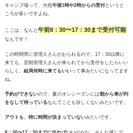
キャンプ場って、大抵
午後1時や2時からの受付
というと
ころが多いですよね。
午前8：30〜17：30まで受付可能
ここは、なんと
なんです！
この時間帯に管理人さんがおられるので、17：30以降に
来ても、翌朝管理人さんが来られてから受付をしたらいい
らしく、
結局何時に来てもいい
って事みたいになってます
ね。
予約ができない
ので、夏のオンシーズンには
朝から車が列
をなして待っている
なんてことも珍しくないみたいです。
アウトも、特に時間が決まっていない
みたいです。
8：30〜17：30までに出ればいい
のかな、そんな感じで