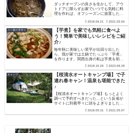
ダッチオーブンの良さを生かして、アウ
トドアに限らずお家でいつでも気軽に料
理を作れば、オフシーズンに放置したダ
ッチオーブンがカビ臭くなることもあり
2018.04.21
2021.03.04
ません。ルーを半分しか使わなくてもこ
れまで食べていたカレーとは違った深い
【芋煮】を家でも気軽に食べよ
スー家の手作り
味に仕上がると思います。
う！簡単で美味しいレシピをご紹
介♪
毎年秋に美味しい里芋が出回り出した
ら、我が家では土鍋でたっぷり「芋煮」
を作ります。関西出身の私は芋煮を初め
て食べてからすぐに作りたくなりまし
2018.10.26
2023.06.29
た。今回は、家にあるもので意外と簡単
にできる美味しい芋煮レシピをご紹介し
【桜清水オートキャンプ場】で子
キャンプ
たいと思います。
連れ春キャン！温泉も堪能できた
♪
【桜清水オートキャンプ場】もっとよく
調べて予約すべきだった...という反省が
サイトに到着早々に頭をよぎりました。
さてどんなキャンプ場だったのか、これ
2018.05.31
2021.05.07
から長野でキャンプ場を探して行く予定
のある方の参考になればいいなと思って
率直に書いてみます。