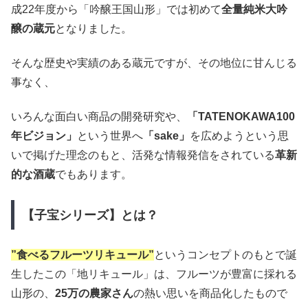
成22年度から「吟醸王国山形」では初めて
全量純米大吟
醸の蔵元
となりました。
そんな歴史や実績のある蔵元ですが、その地位に甘んじる
事なく、
いろんな面白い商品の開発研究や、
「TATENOKAWA100
年ビジョン」
という世界へ
「sake」
を広めようという思
いで掲げた理念のもと、活発な情報発信をされている
革新
的な酒蔵
でもあります。
【子宝シリーズ】とは？
”食べるフルーツリキュール”
というコンセプトのもとで誕
生したこの「地リキュール」は、フルーツが豊富に採れる
山形の、
25万の農家さん
の熱い思いを商品化したもので