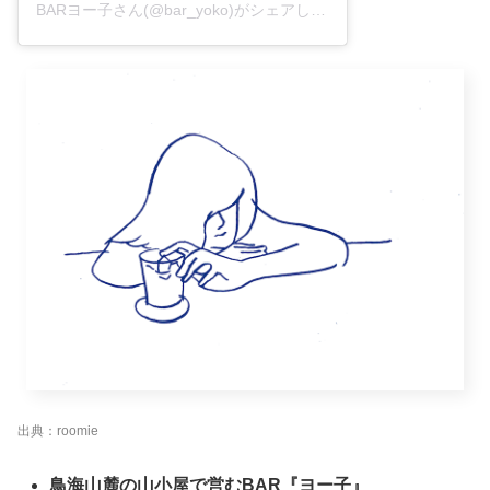
BARヨー子さん(@bar_yoko)がシェアした投稿
–
2018年 8月月1
出典：roomie
鳥海山麓の山小屋で営むBAR『ヨー子』