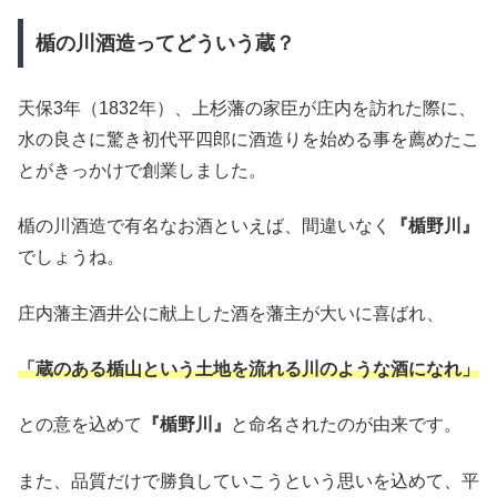
楯の川酒造ってどういう蔵？
天保3年（1832年）、上杉藩の家臣が庄内を訪れた際に、
水の良さに驚き初代平四郎に酒造りを始める事を薦めたこ
とがきっかけで創業しました。
楯の川酒造で有名なお酒といえば、間違いなく
『楯野川』
でしょうね。
庄内藩主酒井公に献上した酒を藩主が大いに喜ばれ、
「蔵のある楯山という土地を流れる川のような酒になれ」
との意を込めて
『楯野川』
と命名されたのが由来です。
また、品質だけで勝負していこうという思いを込めて、平