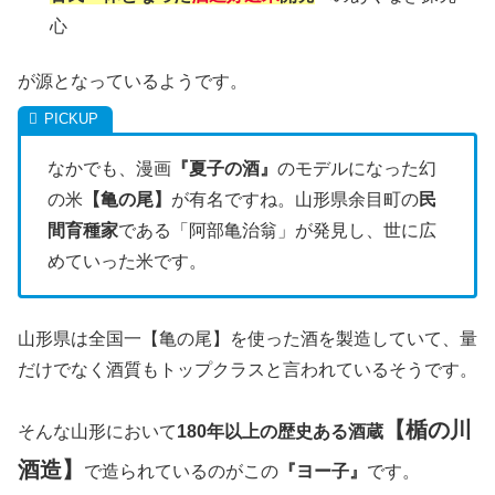
心
が源となっているようです。
なかでも、漫画
『夏子の酒』
のモデルになった幻
の米
【亀の尾】
が有名ですね。山形県余目町の
民
間育種家
である「阿部亀治翁」が発見し、世に広
めていった米です。
山形県は全国一【亀の尾】を使った酒を製造していて、量
だけでなく酒質もトップクラスと言われているそうです。
【
楯の川
そんな山形において
180年以上の歴史ある酒蔵
酒造】
で造られているのがこの
『ヨー子』
です。