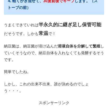
⒋ 軽くかき混ぜて、
30度前後でキープ
します。（ス
トーブの前）
半永久的に継ぎ足し保管可能
うまくできていれば
常温
だそうです。しかも
で！
納豆菌は、納豆菌が溶け込んだ
溶液自体を分解して繁殖
し
ていくそうなので、納豆自体を入れなくても発酵するそう
です。
簡単でしたね。
しかし、これの出来不出来、誰が決めるのでしょ
う・・・。
スポンサーリンク