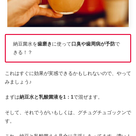
納豆菌水を
歯磨き
に使って
口臭や歯周病が予防
で
きる！？
これはすぐに効果が実感できるかもしれないので、やって
みましょう♪
まずは
納豆水と乳酸菌液を1：1
で混ぜます。
そして、それでうがいもしくは、グチュグチュゴックンで
す。