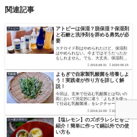
関連記事
アトピーは保湿？脱保湿？保湿剤
アトピー
と石鹸と洗浄剤を辞める勇気が必
要
ステロイド剤はやめられたけど、保湿剤
はやめられない。今まではそうだったか
もしれません。でも、大丈夫。保湿剤を
やめるという「勇気」さえあれば、保湿
2019.08.31
2020.06.15
剤を手放すことができます。どんな保湿
剤よりも自分の肌が頑張って出してくれ
よもぎで自家製乳酸菌を培養しよ
乳酸菌
る水分や脂の方が愛おしくないですか？
う！実践者が作り方を詳しく解
説！
今回は、玄米で仕込む乳酸菌とは匂いの
面において決定的に違う「よもぎを使っ
て仕込む乳酸菌液」をレクチャーします
ね！玄米乳酸菌液からさらなる高みを目
2019.10.09
2022.07.20
指したいあなたへ送る、よもぎ乳酸菌の
世界。ちょっと手間ですがやってみる価
【塩レモン】のズボラレシピをご
スー家の手作り
値は高いですよ！
紹介！簡単に作って鍋以外での使
い方も