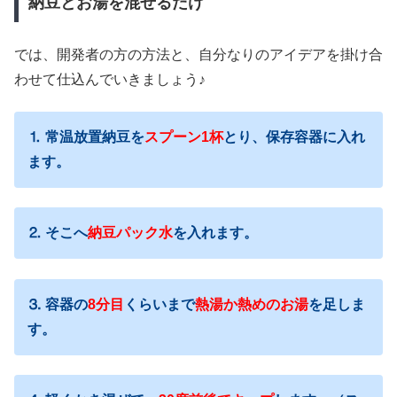
納豆とお湯を混ぜるだけ
では、開発者の方の方法と、自分なりのアイデアを掛け合
わせて仕込んでいきましょう♪
⒈ 常温放置納豆を
スプーン1杯
とり、保存容器に入れ
ます。
⒉ そこへ
納豆パック水
を入れます。
⒊ 容器の
8分目
くらいまで
熱湯か熱めのお湯
を足しま
す。