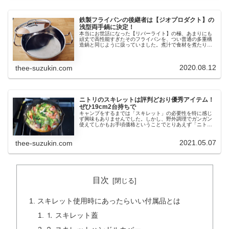
鉄製フライパンの後継者は【ジオプロダクト】の
浅型両手鍋に決定！
本当にお世話になった【リバーライト】の極、あまりにも
頑丈で高性能すぎたそのフライパンを、つい普通の多重構
造鍋と同じように扱っていました。煮汁で食材を煮たり炊
いたりする場合にはある重要な注意点があったのです。今
回はジオプロダクトに買い替えました。
2020.08.12
thee-suzukin.com
ニトリのスキレットは評判どおり優秀アイテム！
ぜひ19cm2台持ちで
キャンプをするまでは「スキレット」の必要性を特に感じ
ず興味もありませんでした。しかし、野外調理でガンガン
使えてしかもお手頃価格ということでとりあえず「ニトリ
のスキレット」を購入してみたんです。これが大当たり！
いきなり2つ買っちゃいました。
2021.05.07
thee-suzukin.com
目次
スキレット使用時にあったらいい付属品とは
⒈ スキレット蓋