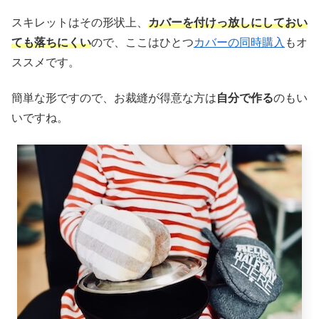
スキレットはその形状上、
カバーを付けっ放しにしておい
ても落ちにくい
ので、ここはひとつ
カバーの同時購入
もオ
ススメです。
簡単な形ですので、お裁縫が得意な方は
自分で作る
のもい
いですね。