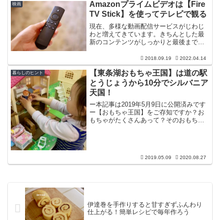
通に洗濯機で洗えてふかふかのぬいぐる
Amazonプライムビデオは【Fire
映画
みに生まれ変わりました！
TV Stick】を使ってテレビで観る
現在、多様な動画配信サービスがじわじ
わと増えてきています。きちんとした最
新のコンテンツがしっかりと最後まで見
れるという安定感は大手企業ならでは。
Amazonさんの【Amazonプライム・ビデ
2018.09.19
2022.04.14
オ】はその中でもダントツの利用率１位
【東条湖おもちゃ王国】は道の駅
だそうです。安心感と簡単さ、そしてお
暮らしのヒント
得感がすごいですからね。
とうじょうから10分でシルバニア
天国！
ー本記事は2019年5月9日に公開済みです
ー【おもちゃ王国】をご存知ですか？お
もちゃがたくさんあって？そのおもちゃ
で思いっきり遊べて？さらに遊園地みた
いになっていて？子供にとってはまさに
王国？はい、まさにそんな感じでした、
スー(@bacte...
2019.05.09
2020.08.27
伊達巻を手作りすると甘すぎずふんわり
仕上がる！簡単レシピで毎年作ろう