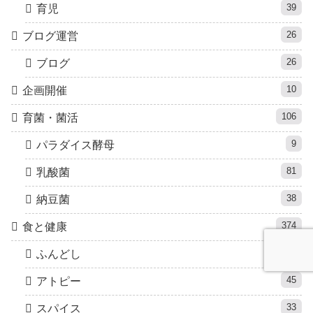
39
育児
26
ブログ運営
26
ブログ
10
企画開催
106
育菌・菌活
9
パラダイス酵母
81
乳酸菌
38
納豆菌
374
食と健康
6
ふんどし
45
アトピー
33
スパイス