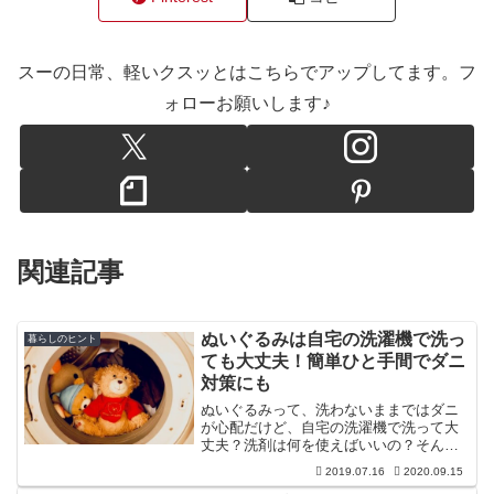
スーの日常、軽いクスッとはこちらでアップしてます。フ
ォローお願いします♪
関連記事
ぬいぐるみは自宅の洗濯機で洗っ
暮らしのヒント
ても大丈夫！簡単ひと手間でダニ
対策にも
ぬいぐるみって、洗わないままではダニ
が心配だけど、自宅の洗濯機で洗って大
丈夫？洗剤は何を使えばいいの？そんな
疑問があると思うのです。今回私は過炭
2019.07.16
2020.09.15
酸ナトリウムを使うひと手間を施して普