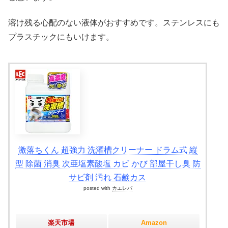
溶け残る心配のない液体がおすすめです。ステンレスにも
プラスチックにもいけます。
激落ちくん 超強力 洗濯槽クリーナー ドラム式 縦
型 除菌 消臭 次亜塩素酸塩 カビ かび 部屋干し臭 防
サビ剤 汚れ 石鹸カス
posted with
カエレバ
楽天市場
Amazon