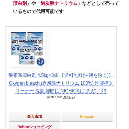
漂白剤
」や「
過炭酸ナトリウム
」などとして売って
いるもので代用可能です
酸素系漂白剤 4.5kg×3袋 【送料無料(沖縄を除く)】
Oxygen bleach (過炭酸ナトリウム 100%) 洗濯槽ク
リーナー 洗濯 掃除に NICHIGA(ニチガ) TK3
posted with
カエレバ
楽天市場
Amazon
Yahooショッピング