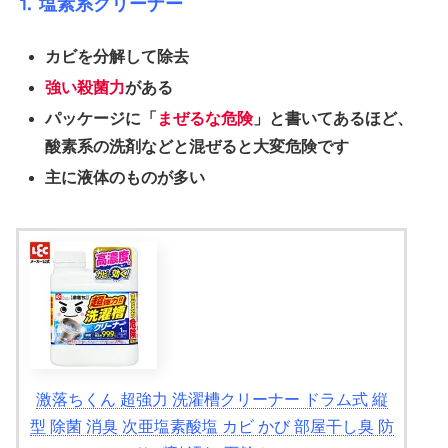
⒈ 塩素系クリーナー
カビを分解して除去
強い殺菌力
がある
パッケージに「
まぜるな危険
」と書いてあるほど、
酸素系の洗剤などと混ぜると大変危険です
主に液体のものが多い
激落ちくん 超強力 洗濯槽クリーナー ドラム式 縦
型 除菌 消臭 次亜塩素酸塩 カビ かび 部屋干し臭 防