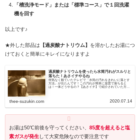
「槽洗浄モード」または「標準コース」で１回洗濯
機を回す
以上です♪
★外した部品は
【過炭酸ナトリウム】
を溶かしたお湯につ
けておくと簡単にキレイになりますよ
過炭酸ナトリウムを使ったら水筒汚れがスルリと
落ちた！あさイチやるね
何気なく観ていたテレビで「水筒の汚れをきれいに落とす
方法」が出たんです！この汚れが簡単に放置で落ちると
は！一体どうやるの？【あさイチ】で紹介されていた方法
があまりにも簡単で釘付けになりました。実際にやってみ
てその原理に納得できました。
2020.07.14
thee-suzukin.com
お湯は50℃前後を守ってください、
85度を超えると塩
素ガスが発生
して大変危険なので要注意です