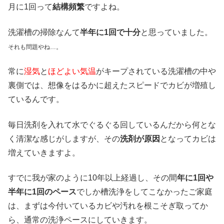
月に1回って
結構頻繁
ですよね。
洗濯槽の掃除なんて
半年に1回で十分
と思っていました。
それも問題やね…。
常に
湿気
と
ほどよい気温
がキープされている洗濯槽の中や
裏側では、想像をはるかに超えたスピードでカビが増殖し
ているんです。
毎日洗剤を入れて水でぐるぐる回しているんだから何とな
く清潔な感じがしますが、その
洗剤が原因
となってカビは
増えていきますよ。
すでに我が家のように10年以上経過し、その間
年に1回や
半年に1回のペース
でしか槽洗浄をしてこなかったご家庭
は、まずは今付いているカビや汚れを根こそぎ取ってか
ら、通常の洗浄ペースにしていきます。