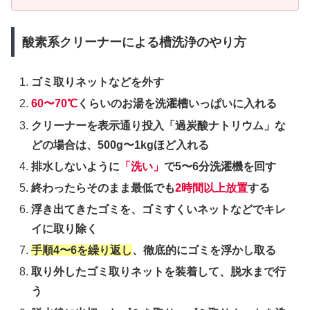
酸素系クリーナーによる槽洗浄のやり方
ゴミ取りネットなどを外す
60〜70℃
くらいのお湯を洗濯槽いっぱいに入れる
クリーナーを表示通り投入「過炭酸ナトリウム」な
どの場合は、500g〜1kgほど入れる
排水しないように
「洗い」
で5〜6分洗濯機を回す
終わったらそのまま最低でも
2時間以上放置
する
浮き出てきたゴミを、ゴミすくいネットなどでキレ
イに取り除く
手順4〜6を繰り返し
、徹底的にゴミを浮かし取る
取り外したゴミ取りネットを装着して、脱水まで行
う