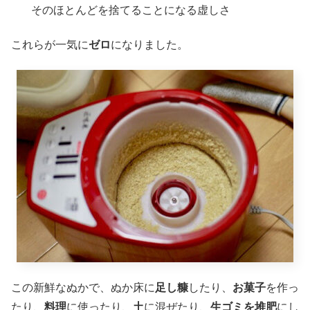
そのほとんどを捨てることになる虚しさ
これらが一気に
ゼロ
になりました。
この新鮮なぬかで、ぬか床に
足し糠
したり、
お菓子
を作っ
たり、
料理
に使ったり、
土
に混ぜたり、
生ゴミを堆肥
にし