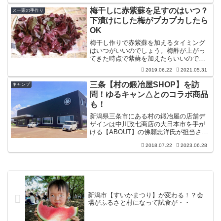
ら兵庫に帰省する際には必ずと言っても
いいほど寄ります。旦那が愚直さに惚れ
梅干しに赤紫蘇を足すのはいつ？
スー家の手作り
ているので...。
下漬けにした梅がプカプカしたら
OK
梅干し作りで赤紫蘇を加えるタイミング
はいつがいいのでしょう。梅酢が上がっ
てきた時点で紫蘇を加えたらいいのです
がより具体的なタイミングがあって、梅
2019.06.22
2021.05.31
酢が梅全体を覆い、さらにプカ〜っと浮
くぐらい水分が上がってきてからがベス
三条【村の鍛冶屋SHOP】を訪
キャンプ
トなんです。
問！ゆるキャン△とのコラボ商品
も！
新潟県三条市にある村の鍛冶屋の店舗デ
ザインは中川政七商店の大日本市を手が
ける【ABOUT】の佛願忠洋氏が担当され
ています。山谷社長曰く「職人と使用す
2018.07.22
2023.06.28
る人を結びつける役割を担いたい」ネッ
ト上で見ていた商品を手にとってもらい
たいとのこと。
新潟市【すいかまつり】が変わる！？会
場がふるさと村になって試食が・・