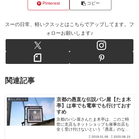
Pinterest
コピー
スーの日常、軽いクスッとはこちらでアップしてます。フ
ォローお願いします♪
関連記事
京都の愚直な伝説パン屋【たま木
暮らしのヒント
亭】は車でも電車でも行けておす
すめ
京都のパン屋さんたま木亭は、このご時
世に支店もネットショップも催事出店も
全く受け付けないという『愚直』のなか
の愚直の真髄の持ち主なのです。新潟か
2019.01.06
2020.08.10